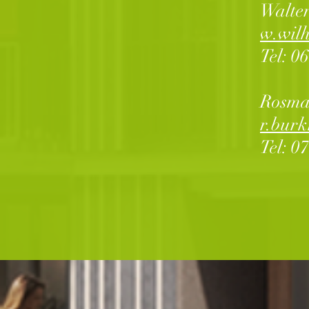
Walter
w.wilh
Tel: 0
Rosmar
r.burk
Tel: 0