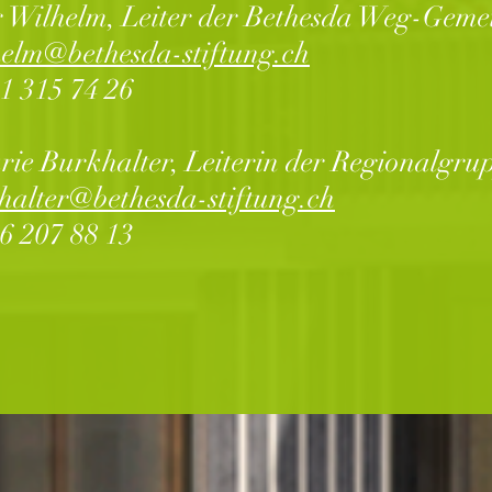
 Wilhelm, Leiter der Bethesda Weg-Geme
elm@bethesda-stiftung.ch
61 315 74 26
ie Burkhalter, Leiterin der Regionalgru
halter@bethesda-stiftung.ch
76 207 88 13