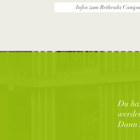
Infos zum Bethesda Campu
Du has
werden
Dann 