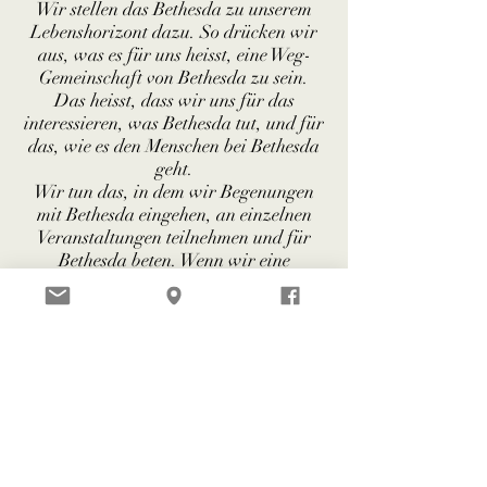
Wir stellen das Bethesda zu unserem
Lebenshorizont dazu. So drücken wir
aus, was es für uns heisst, eine Weg-
Gemeinschaft von Bethesda zu sein.
Das heisst, dass wir uns für das
interessieren, was Bethesda tut, und für
das, wie es den Menschen bei Bethesda
geht.
Wir tun das, in dem wir Begenungen
mit Bethesda eingehen, an einzelnen
Veranstaltungen teilnehmen und für
Bethesda beten. Wenn wir eine
Möglichkeit sehen, darüber hinaus für
Bethesda einen sinnvollen Beitrag zu
geben, dann tun wir das mit einzelnen
Projekten.
"Muss ich bei Bethesda arbeiten
oder mich freiwillig bei Bethesda
engagieren, wenn ich Mitglied