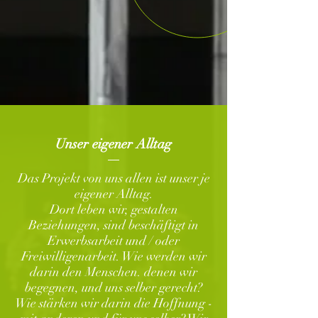
Unser eigener Alltag
Das Projekt von uns allen ist unser je
eigener Alltag.
Dort leben wir, gestalten
Beziehungen, sind beschäftigt in
Erwerbsarbeit und / oder
Freiwilligenarbeit. Wie werden wir
darin den Menschen. denen wir
begegnen, und uns selber gerecht?
Wie stärken wir darin die Hoffnung -